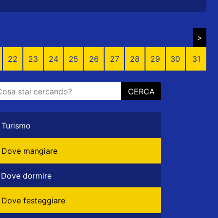
>
22
23
24
25
26
27
28
29
30
31
CERCA
Turismo
Dove mangiare
Dove dormire
Dove festeggiare