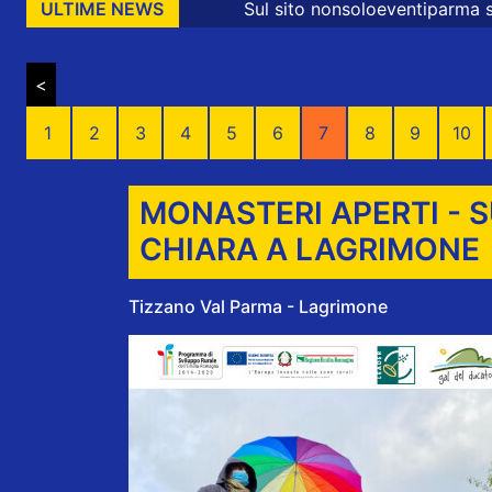
Sul sito nonsoloeventiparma sono presenti messag
ULTIME NEWS
<
1
2
3
4
5
6
7
8
9
10
MONASTERI APERTI - 
CHIARA A LAGRIMONE
Tizzano Val Parma - Lagrimone