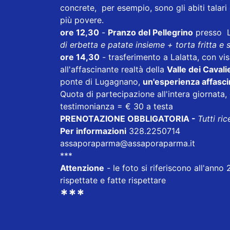
concrete, per esempio, sono gli abiti talar
più povere.
ore 12,30
-
Pranzo del Pellegrino
presso L
di erbetta e patate insieme + torta fritta e
ore 14,30
- trasferimento a Lalatta, con vis
all'affascinante realtà della
Valle dei Cavali
ponte di Lugagnano,
un'esperienza affascin
Quota di partecipazione all'intera giornata
testimonianza = € 30 a testa
PRENOTAZIONE OBBLIGATORIA -
Tutti ri
Per informazioni
328.2250714
assaporaparma@assaporaparma.it
***
Attenzione
- le foto si riferiscono all'ann
rispettate e fatte rispettare
***