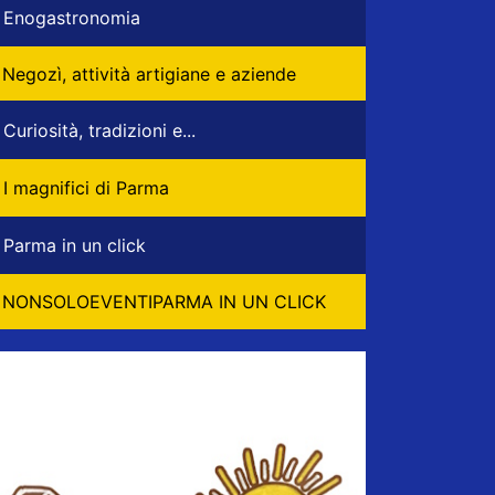
Enogastronomia
Negozì, attività artigiane e aziende
Curiosità, tradizioni e...
I magnifici di Parma
Parma in un click
NONSOLOEVENTIPARMA IN UN CLICK