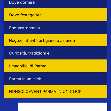
Dove dormire
Dove festeggiare
Enogastronomia
Negozì, attività artigiane e aziende
Curiosità, tradizioni e...
I magnifici di Parma
Parma in un click
NONSOLOEVENTIPARMA IN UN CLICK