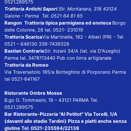
0521.289575
Trattoria Antichi Sapori
Str. Montanara, 318 43124
Gaione - Parma Tel. 0521 64 81 65
Rangon Trattoria tipica parmigiana ed enoteca
Borgo
delle Colonne, 26 tel. 0521- 231019
Trattoria Scarica
Via Martinella, 192 - Alberi (PR) - Tel.
0521 – 648130 339-7439326
Bastian Contrario
Str. Inzani 34/A (lat. via D'Azeglio)
Parma tel. 3478113440 Pub con birra artigianale
Trattoria da Romeo
Via Traversetolo 185/a Botteghino di Porporano Parma
tel 0521-641167
Ristorante Ombre Mosse
B.go G. Tommasini, 18 – 43121 PARMA Tel.
0521.289575
Bar Ristorante-Pizzeria "Al Petitot"
Via Torelli, 1/A
(davanti allo stadio Tardini) Pizza e piatti anche senza
glutine Tel. 0521-235594/22138