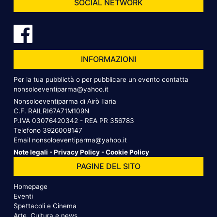
SOCIAL NETWORK
INFORMAZIONI
Per la tua pubblictà o per pubblicare un evento contatta
nonsoloeventiparma@yahoo.it
Nonsoloeventiparma di Airò Ilaria
C.F. RAILRI67A71M109N
P.IVA 03076420342 - REA PR 356783
Telefono
3926008147
Email
nonsoloeventiparma@yahoo.it
Note legali
-
Privacy Policy
-
Cookie Policy
PAGINE DEL SITO
Homepage
Eventi
Spettacoli e Cinema
Arte, Cultura e news