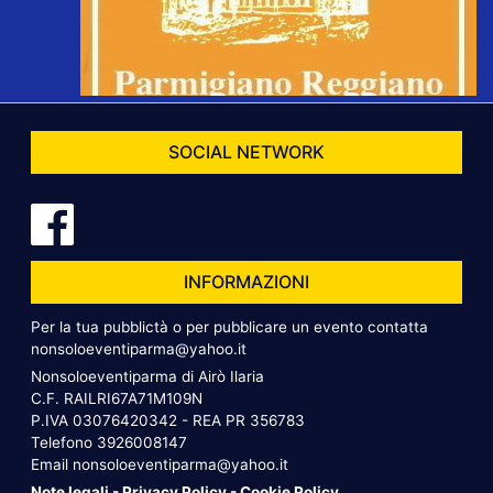
SOCIAL NETWORK
INFORMAZIONI
Per la tua pubblictà o per pubblicare un evento contatta
nonsoloeventiparma@yahoo.it
Nonsoloeventiparma di Airò Ilaria
C.F. RAILRI67A71M109N
P.IVA 03076420342 - REA PR 356783
Telefono
3926008147
Email
nonsoloeventiparma@yahoo.it
Note legali
-
Privacy Policy
-
Cookie Policy