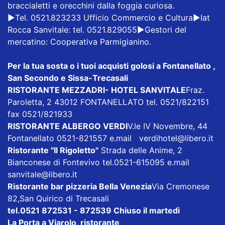
braccialetti e orecchini dalla foggia curiosa.
▶️Tel. 0521.823233 Ufficio Commercio e Cultura▶️Iat
Rocca Sanvitale: tel. 0521.829055▶️Gestori del
mercatino: Cooperativa Parmigianino.
Per la tua sosta o i tuoi acquisti golosi a Fontanellato ,
San Secondo e Sissa-Trecasali
RISTORANTE MEZZADRI- HOTEL SANVITALE
Fraz.
Paroletta, 2 43012 FONTANELLATO tel. 0521/822151
fax 0521/821933
RISTORANTE ALBERGO VERDI
V.le IV Novembre, 44
Fontanellato 0521-821557 e.mail
verdihotel@libero.it
Ristorante "Il Rigoletto
"
Strada delle Anime, 2
Bianconese di Fontevivo tel.0521-615095 e.mail
sanvitale@libero.it
Ristorante bar pizzeria Bella Venezia
Via Cremonese
82,San Quirico di Trecasali
tel.0521 872531 - 872539 Chiuso il martedì
La Porta a Viarolo
, ristorante