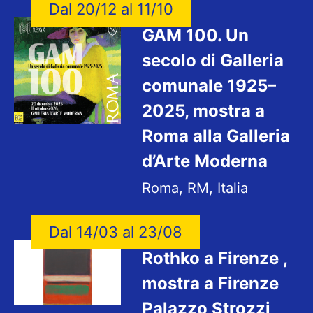
Dal 20/12 al 11/10
GAM 100. Un
secolo di Galleria
comunale 1925–
2025, mostra a
Roma alla Galleria
d’Arte Moderna
Roma, RM, Italia
Dal 14/03 al 23/08
Rothko a Firenze ,
mostra a Firenze
Palazzo Strozzi