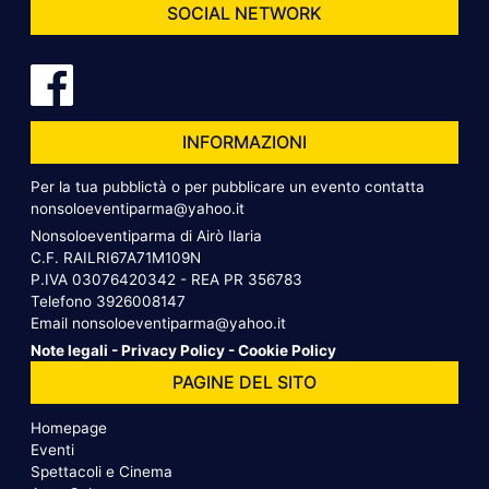
SOCIAL NETWORK
INFORMAZIONI
Per la tua pubblictà o per pubblicare un evento contatta
nonsoloeventiparma@yahoo.it
Nonsoloeventiparma di Airò Ilaria
C.F. RAILRI67A71M109N
P.IVA 03076420342 - REA PR 356783
Telefono
3926008147
Email
nonsoloeventiparma@yahoo.it
Note legali
-
Privacy Policy
-
Cookie Policy
PAGINE DEL SITO
Homepage
Eventi
Spettacoli e Cinema