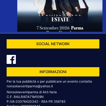
SOCIAL NETWORK
INFORMAZIONI
Per la tua pubblictà o per pubblicare un evento contatta
nonsoloeventiparma@yahoo.it
Nonsoloeventiparma di Airò Ilaria
C.F. RAILRI67A71M109N
P.IVA 03076420342 - REA PR 356783