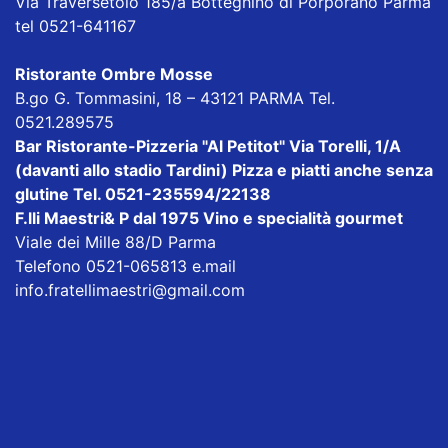
Via Traversetolo 185/a Botteghino di Porporano Parma
tel 0521-641167
Ristorante Ombre Mosse
B.go G. Tommasini, 18 – 43121 PARMA Tel.
0521.289575
Bar Ristorante-Pizzeria "Al Petitot"
Via Torelli, 1/A
(davanti allo stadio Tardini) Pizza e piatti anche senza
glutine Tel. 0521-235594/22138
F.lli Maestri& P dal 1975
Vino e specialità gourmet
Viale dei Mille 88/D Parma
Telefono 0521-065813 e.mail
info.fratellimaestri@gmail.com