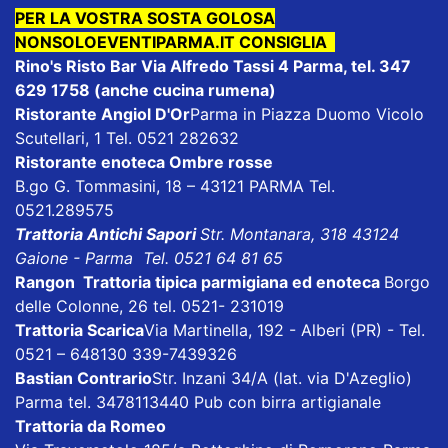
PER LA VOSTRA SOSTA GOLOSA
NONSOLOEVENTIPARMA.IT CONSIGLIA
Rino's Risto Bar
Via Alfredo Tassi 4 Parma, tel. 347
629 1758 (anche cucina rumena)
Ristorante Angiol D'Or
Parma in Piazza Duomo Vicolo
Scutellari, 1 Tel. 0521 282632
Ristorante enoteca Ombre rosse
B.go G. Tommasini, 18 – 43121 PARMA Tel.
0521.289575
Trattoria Antichi Sapori
Str. Montanara, 318 43124
Gaione - Parma Tel. 0521 64 81 65
Rangon Trattoria tipica parmigiana ed enoteca
Borgo
delle Colonne, 26 tel. 0521- 231019
Trattoria Scarica
Via Martinella, 192 - Alberi (PR) - Tel.
0521 – 648130 339-7439326
Bastian Contrario
Str. Inzani 34/A (lat. via D'Azeglio)
Parma tel. 3478113440 Pub con birra artigianale
Trattoria da Romeo