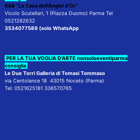
B&B “La Casa dell’Angiol d’Or”
Vicolo Scutellari, 1 (Piazza Duomo) Parma Tel
0521282632
3534077589 (solo WhatsApp
PER LA TUA VOGLIA D’ARTE nonsoloeventiparma
consiglia
Le Due Torri Galleria di Tomasi Tommaso
via Centolance 18 43015 Noceto (Parma)
Tel: 0521625181 336570765